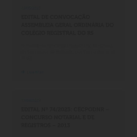
12/05/2023
EDITAL DE CONVOCAÇÃO
ASSEMBLEIA GERAL ORDINÁRIA DO
COLÉGIO REGISTRAL DO RS
O Presidente do Colégio Registral do Rio Grande
do Sul, no uso da atribuição que lhe confere o art.
5º do ...
Leia Mais
17/04/2023
EDITAL Nº 74/2023: CECPODNR –
CONCURSO NOTARIAL E DE
REGISTROS – 2013