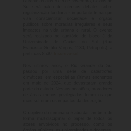
Durante os dias 8 e 9 de novembro, Caxias do
Sul será palco de intensos debates sobre
regularização fundiária - importante tema que
visa conscientizar sociedade e órgãos
públicos sobre moradias irregulares e seus
impactos na vida urbana e rural. O evento
será realizado no auditório do bloco J da
Universidade de Caxias do Sul (Rua
Francisco Getúlio Vargas, 1130, Petrópolis), a
partir das 8h30.
Inscreva-se!
Nos últimos anos, o Rio Grande do Sul
passou por uma série de catástrofes
climáticas, em especial as últimas enchentes
em maio de 2024, que devastaram grande
parte do estado. Nessas ocasiões, moradores
de áreas menos privilegiadas foram os que
mais sofreram os impactos da destruição.
O objetivo do seminário é abordar também de
forma multidisciplinar o papel de todos os
atores envolvidos no processo, como os
órgãos públicos, as universidades e docentes,