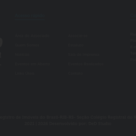
Acesso rápido
Co
Rua
Área do Associado
Associe-se
Po
Quem Somos
Estatuto
E-m
Tel
Notícias
Sala de Imprensa
Pol
Eventos em Aberto
Eventos Realizados
Links Úteis
Contato
egistro de Imóveis do Brasil-RIB-RS- Seção Colégio Registral do 
2021 | 2026 Desenvolvido por:
DeD Studio