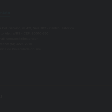
ntato
 Cel. Genuíno, nº 421, Sala 302 - Centro Histórico
rto Alegre/RS - CEP: 90010-350
ail:
contato@ribrs.org.br
efone: (51) 3226-2976
ítica de Privacidade do site
RS