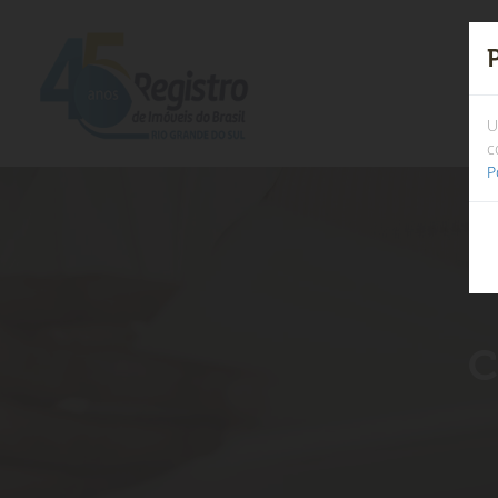
U
c
P
C