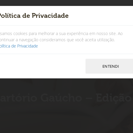
Política de Privacidade
×
Institucional
Associados
Comunicação
Serviços
Atos Registrai
samos cookies para melhorar a sua experiência em nosso site. Ao
ontinuar a navegação consideramos que você aceita utilização.
olítica de Privacidade
artório Gaúcho – Edição