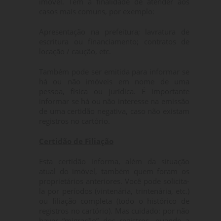
imóvel. Tem a finalidade de atender aos
casos mais comuns, por exemplo:
Apresentação na prefeitura; lavratura de
escritura ou financiamento; contratos de
locação / caução, etc.
Também pode ser emitida para informar se
há ou não imóveis em nome de uma
pessoa, física ou jurídica. É importante
informar se há ou não interesse na emissão
de uma certidão negativa, caso não existam
registros no cartório.
Certidão de Filiação
Esta certidão informa, além da situação
atual do imóvel, também quem foram os
proprietários anteriores. Você pode solicita-
la por períodos (vintenária, trintenária, etc.)
ou filiação completa (todo o histórico de
registros no cartório). Mas cuidado: por não
haver “migração” dos registros, quando a